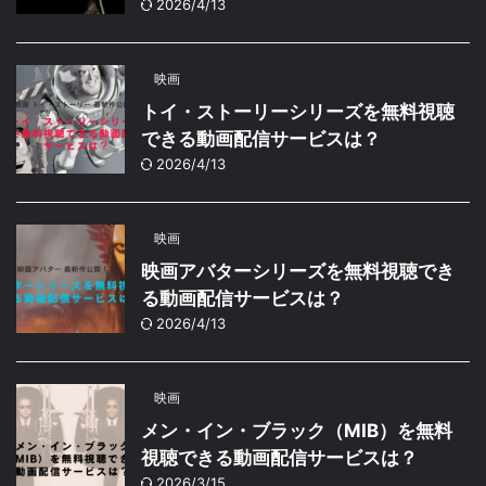
2026/4/13
映画
トイ・ストーリーシリーズを無料視聴
できる動画配信サービスは？
2026/4/13
映画
映画アバターシリーズを無料視聴でき
る動画配信サービスは？
2026/4/13
映画
メン・イン・ブラック（MIB）を無料
視聴できる動画配信サービスは？
2026/3/15