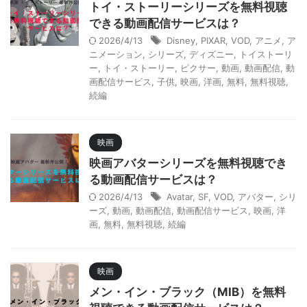
トイ・ストーリーシリーズを無料視聴
できる動画配信サービスは？
2026/4/13
Disney
,
PIXAR
,
VOD
,
アニメ
,
ア
ニメーション
,
シリーズ
,
ディズニー
,
トイストーリ
ー
,
トイ・ストーリー
,
ピクサー
,
動画
,
動画配信
,
動
画配信サービス
,
子供
,
映画
,
洋画
,
無料
,
無料視聴
,
続編
映画
映画アバターシリーズを無料視聴でき
る動画配信サービスは？
2026/4/13
Avatar
,
SF
,
VOD
,
アバター
,
シリ
ーズ
,
動画
,
動画配信
,
動画配信サービス
,
映画
,
洋
画
,
無料
,
無料視聴
,
続編
映画
メン・イン・ブラック（MIB）を無料