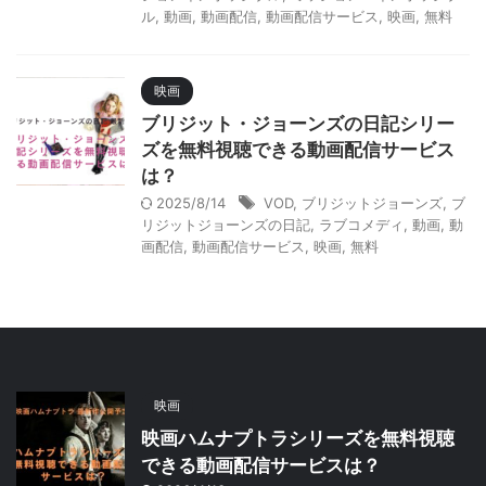
ル
,
動画
,
動画配信
,
動画配信サービス
,
映画
,
無料
映画
ブリジット・ジョーンズの日記シリー
ズを無料視聴できる動画配信サービス
は？
2025/8/14
VOD
,
ブリジットジョーンズ
,
ブ
リジットジョーンズの日記
,
ラブコメディ
,
動画
,
動
画配信
,
動画配信サービス
,
映画
,
無料
映画
映画ハムナプトラシリーズを無料視聴
できる動画配信サービスは？