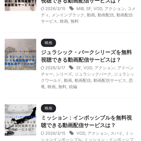
視聴できる動画配信サービスは？
2026/3/15
MIB
,
SF
,
VOD
,
アクション
,
コメ
ディ
,
メンインブラック
,
動画
,
動画配信
,
動画配信
サービス
,
映画
,
無料
映画
ジュラシック・パークシリーズを無料
視聴できる動画配信サービスは？
2026/3/17
SF
,
VOD
,
アクション
,
アドベン
チャー
,
シリーズ
,
ジュラシックパーク
,
ジュラシッ
クワールド
,
動画
,
動画配信
,
動画配信サービス
,
恐
竜
,
映画
,
無料
,
続編
映画
ミッション：インポッシブルを無料視
聴できる動画配信サービスは？
2026/3/15
VOD
,
アクション
,
スパイ
,
ミッ
ションインポッシブル
,
ミッション：インポッシブ